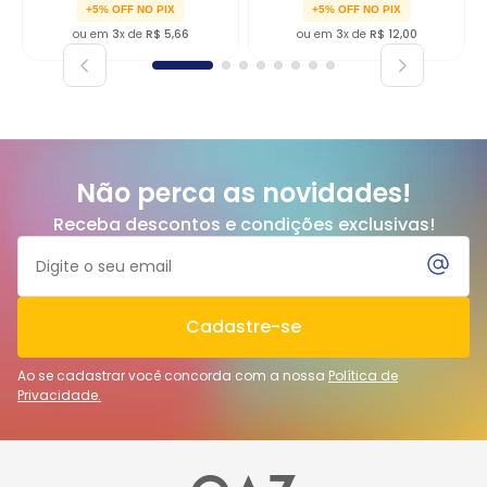
+5% OFF NO PIX
+5% OFF NO PIX
ou em
3
x de
R$
5
,
66
ou em
3
x de
R$
12
,
00
Não perca as novidades!
Receba descontos e condições exclusivas!
Cadastre-se
Ao se cadastrar você concorda com a nossa
Política de
Privacidade.