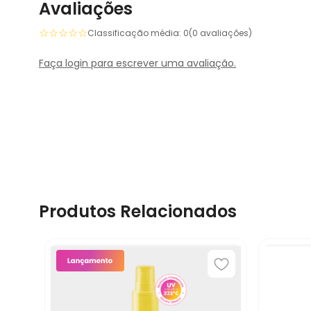
Avaliações
☆
☆
☆
☆
☆
Classificação média: 0
(0 avaliações)
Faça login para escrever uma avaliação.
Produtos Relacionados