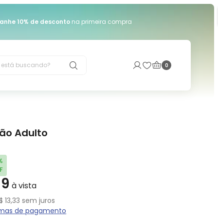
anhe 10% de desconto
na primeira compra
está buscando?
0
ção Adulto
%
F
99
$
13
,
33
sem juros
ormas de pagamento