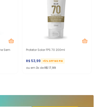
eme Sem
Protetor Solar FPS 70 200ml
R$
53
,
99
+5% OFF NO PIX
ou em
3
x de
R$
17
,
99