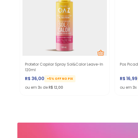
Protetor Capilar Spray Sol&Calor Leave-In
Pos Picad
120ml
R$
36
,
00
R$
16
,
99
+5% OFF NO PIX
ou em
3
x de
R$
12
,
00
ou em
3
x