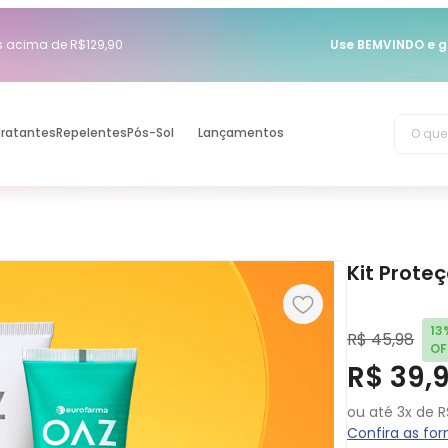
acima de R$129,90
Use BEMVINDO e g
O que 
dratantes
Repelentes
Pós-Sol
Lançamentos
Kit Prote
13
R$
45
,
98
OF
R$
39
,
ou até
3
x de
R
Confira as f