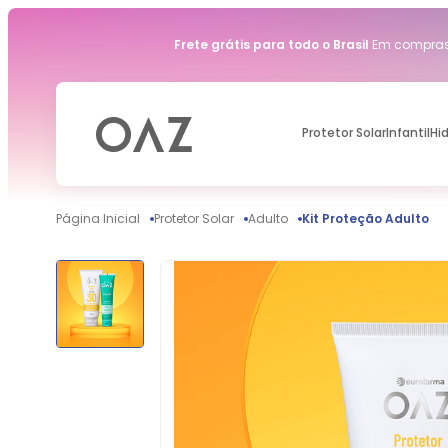
Frete grátis para todo o Brasil
Em compras 
Protetor Solar
Infantil
Hi
Protetor Solar
Adulto
Kit Proteção Adulto