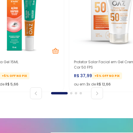
a Gel 15ML
Protetor Solar Facial em Gel Cr
Cor 50 FPS
R$
37
,
99
+5% OFF NO PIX
+5% OFF NO PIX
 de
R$
5
,
66
ou em
3
x de
R$
12
,
66