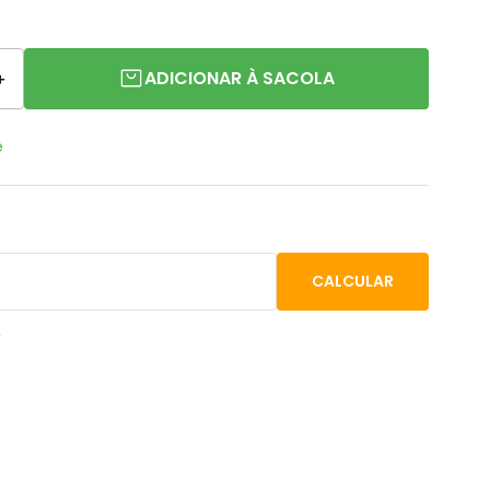
ADICIONAR À SACOLA
＋
e
P