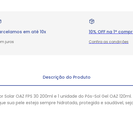
arcelamos em até 10x
10% OFF na 1ª comp
m juros
Confira as condições
Descrição do Produto
tor Solar OAZ FPS 30 200ml e 1 unidade do Pós-Sol Gel OAZ 120ml.
 sua pele esteja sempre hidratada, protegida e saudável, seja n