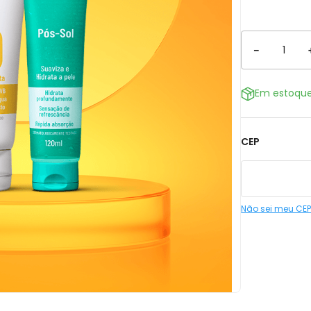
－
Em estoqu
CEP
Não sei meu CE