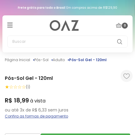
Frete grátis para todo o Brasil
Em compras acima de R$129,90
0
Buscar
Pós-Sol
Adulto
Pós-Sol Gel - 120ml
Pós-Sol Gel - 120ml
★
☆
☆
☆
☆
(
1
)
R$
18
,
99
ou até
3
x de
R$
6
,
33
sem juros
Confira as formas de pagamento