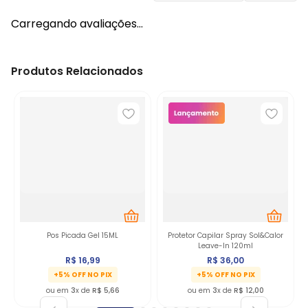
Carregando avaliações…
Produtos Relacionados
Pos Picada Gel 15ML
Protetor Capilar Spray Sol&Calor
Leave-In 120ml
R$
16
,
99
R$
36
,
00
+5% OFF NO PIX
+5% OFF NO PIX
ou em
3
x de
R$
5
,
66
ou em
3
x de
R$
12
,
00