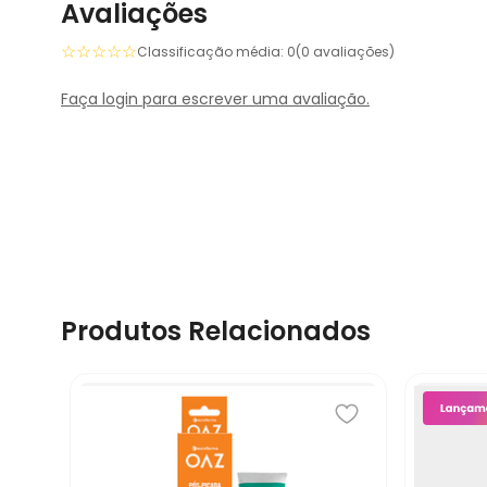
Avaliações
☆
☆
☆
☆
☆
Classificação média: 0
(0 avaliações)
Faça login para escrever uma avaliação.
Produtos Relacionados