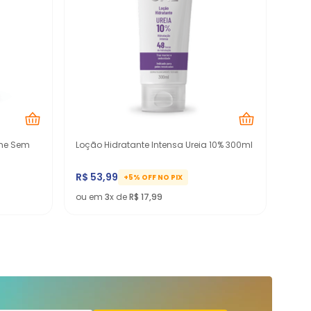
eme Sem
Loção Hidratante Intensa Ureia 10% 300ml
R$
53
,
99
+5% OFF NO PIX
ou em
3
x de
R$
17
,
99