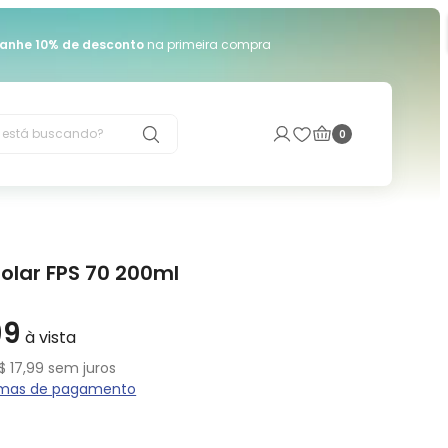
anhe 10% de desconto
na primeira compra
está buscando?
0
Solar FPS 70 200ml
99
$
17
,
99
sem juros
ormas de pagamento