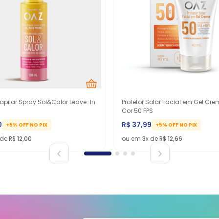
Capilar Spray Sol&Calor Leave-In
Protetor Solar Facial em Gel Cr
Cor 50 FPS
0
R$
37
,
99
+5% OFF NO PIX
+5% OFF NO PIX
 de
R$
12
,
00
ou em
3
x de
R$
12
,
66