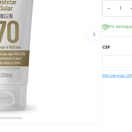
－
Em estoqu
CEP
Não sei meu CE