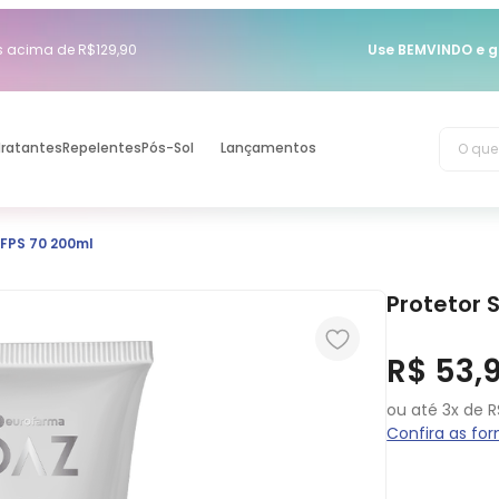
acima de R$129,90
Use BEMVINDO e g
O que 
dratantes
Repelentes
Pós-Sol
Lançamentos
 FPS 70 200ml
Protetor 
R$
53
,
ou até
3
x de
R
Confira as f