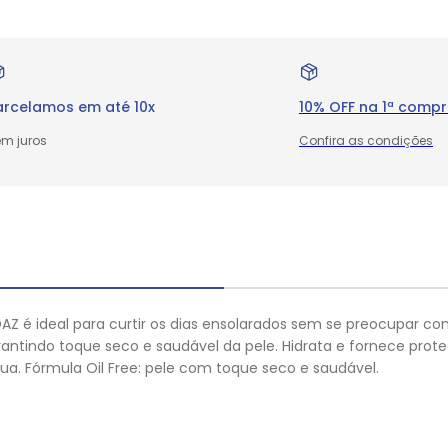
arcelamos em até 10x
10% OFF na 1ª comp
m juros
Confira as condições
OAZ é ideal para curtir os dias ensolarados sem se preocupar co
ntindo toque seco e saudável da pele. Hidrata e fornece prote
gua. Fórmula Oil Free: pele com toque seco e saudável.