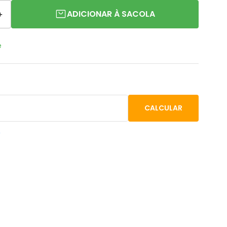
ADICIONAR À SACOLA
＋
e
P