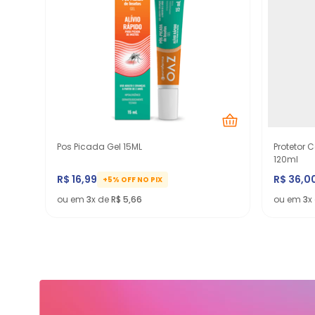
Pos Picada Gel 15ML
Protetor 
120ml
R$
16
,
99
R$
36
,
0
+5% OFF NO PIX
ou em
3
x de
R$
5
,
66
ou em
3
x