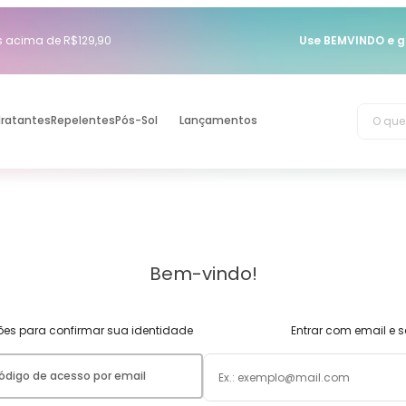
acima de R$129,90
Use BEMVINDO e g
O que 
dratantes
Repelentes
Pós-Sol
Lançamentos
Bem-vindo!
es para confirmar sua identidade
Entrar com email e 
ódigo de acesso por email