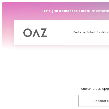
Frete grátis para todo o Brasil
Em compras 
Protetor Solar
Infantil
Hi
Use uma das opçõ
Receber c