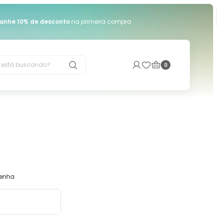
anhe 10% de desconto
na primeira compra
está buscando?
0
senha