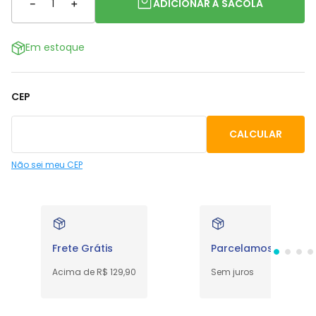
－
＋
ADICIONAR À SACOLA
Em estoque
CEP
Não sei meu CEP
Frete Grátis
Parcelamos em até 
Acima de R$ 129,90
Sem juros