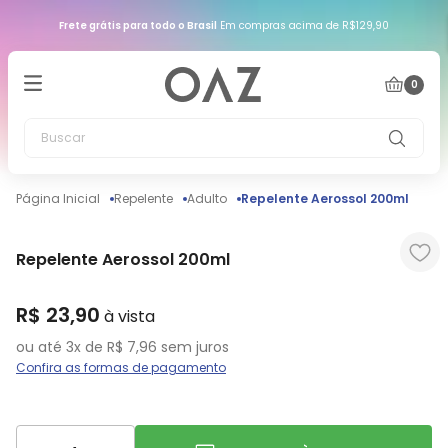
Frete grátis para todo o Brasil
Em compras acima de R$129,90
0
Buscar
Repelente
Adulto
Repelente Aerossol 200ml
Repelente Aerossol 200ml
R$
23
,
90
ou até
3
x de
R$
7
,
96
sem juros
Confira as formas de pagamento