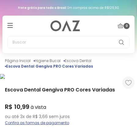
Frete grátis para todo o Brasil
Em compras acima de R$129,90
0
Buscar
Higiene Bucal
Escova Dental
Escova Dental Gengiva PRO Cores Variadas
Escova Dental Gengiva PRO Cores Variadas
R$
10
,
99
ou até
3
x de
R$
3
,
66
sem juros
Confira as formas de pagamento