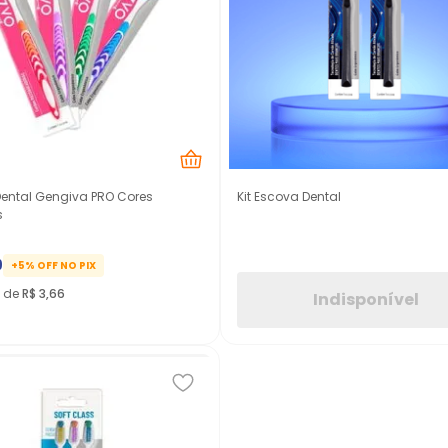
ental Gengiva PRO Cores
Kit Escova Dental
s
9
+5% OFF NO PIX
x de
R$
3
,
66
Indisponível