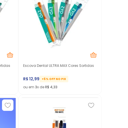
rtidas
Escova Dental ULTRA MAX Cores Sortidas
R$
12
,
99
+5% OFF NO PIX
ou em
3
x de
R$
4
,
33