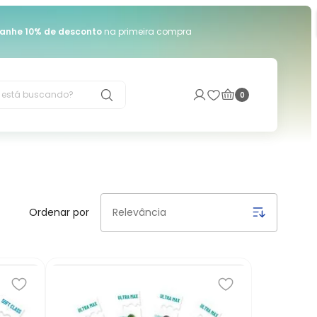
anhe 10% de desconto
na primeira compra
está buscando?
0
Relevância