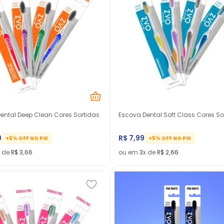
ental Deep Clean Cores Sortidas
Escova Dental Soft Class Cores So
9
R$
7
,
99
+5% OFF NO PIX
+5% OFF NO PIX
x de
R$
3
,
66
ou em
3
x de
R$
2
,
66