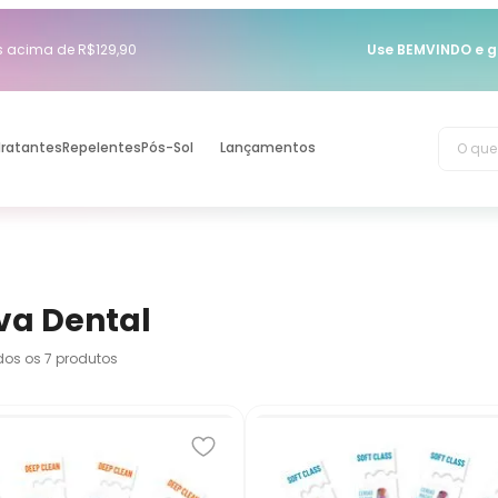
acima de R$129,90
Use BEMVINDO e g
O que 
dratantes
Repelentes
Pós-Sol
Lançamentos
va Dental
odos os
7
produtos