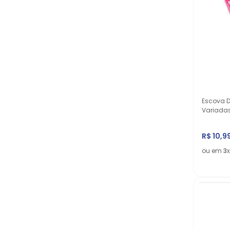
Escova D
Variada
R$
10
,
9
ou em
3