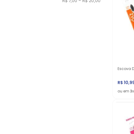
–
R$ 7,00
R$ 20,00
Escova D
R$
10
,
9
ou em
3