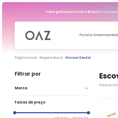
Frete grátis para todo o Brasil
Em compras 
Protetor Solar
Infantil
Hi
Higiene Bucal
Escova Dental
Filtrar por
Esco
Você viu t
Marca
OAZ
Faixas de preço